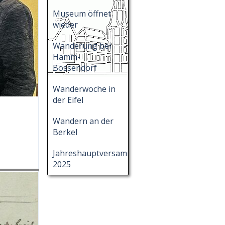
Museum öffnet
wieder
Wanderung bei
Hamm-
Bossendorf
Wanderwoche in
der Eifel
Wandern an der
Berkel
Jahreshauptversammlung
2025