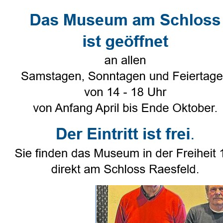
Direkt zum Seiteninhalt
Select Language
▼
Heimatverein
▼
Genealogie