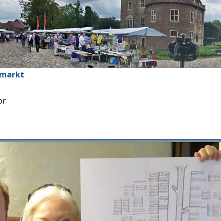
rmarkt
or