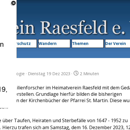
Menü überspringen
▼
Naturschutz
Wandern
Themen
▼
Der Verein
in
Genealogie
· Dienstag 19 Dez 2023 ·
2 Minuten
ch die Familienforscher im Heimatverein Raesfeld mit dem Ged
eld zu erstellen. Grundlage hierfür bilden die bisherigen
chriften der Kirchenbücher der Pfarrei St. Martin. Diese w
sen.
ze über Taufen, Heiraten und Sterbefälle von 1647 - 1952 zu
 Hierzu trafen sich am Samstag, dem 16. Dezember 2023, 1