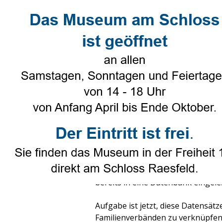
Direkt zum Seiteninhalt
Select Language
▼
Heimatverein
▼
Genealogie
Ortsfamilienbuch - OFB
Veröffentlicht von
Karl-Heinz Tünte
Tags:
Ortsfamilienbuch
Seit einiger Zeit beschäftigen si
Ortsfamilienbuch
- OFB - für Raesf
Forschungsergebnisse und die Abs
bereits in eine Datenbank eingele
Aufgabe ist jetzt, diese Datensät
Familienverbänden zu verknüpfen.