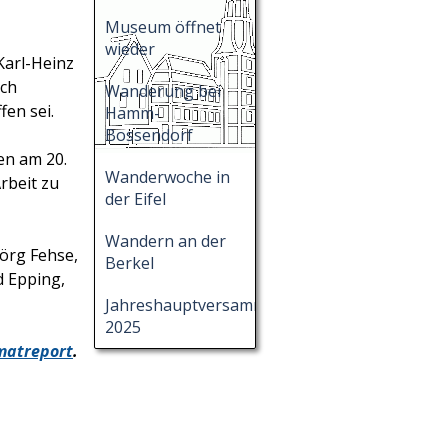
Museum öffnet
wieder
Karl-Heinz
ich
Wanderung bei
fen sei.
Hamm-
Bossendorf
en am 20.
Wanderwoche in
rbeit zu
der Eifel
Wandern an der
örg Fehse,
Berkel
 Epping,
Jahreshauptversammlung
2025
imatreport
.