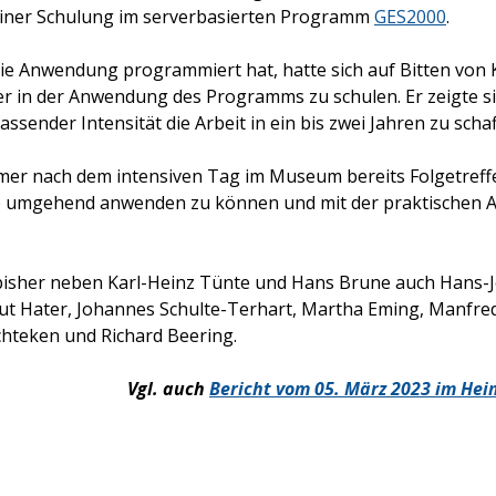
 einer Schulung im serverbasierten Programm
GES2000
.
die Anwendung programmiert hat, hatte sich auf Bitten von 
er in der Anwendung des Programms zu schulen. Er zeigte s
lassender Intensität die Arbeit in ein bis zwei Jahren zu schaf
mer nach dem intensiven Tag im Museum bereits Folgetreff
te umgehend anwenden zu können und mit der praktischen A
isher neben Karl-Heinz Tünte und Hans Brune auch Hans-J
t Hater, Johannes Schulte-Terhart,
Martha Eming,
Manfred
chteken und Richard Beering.
Vgl. auch
Bericht vom 05. März 2023 im He