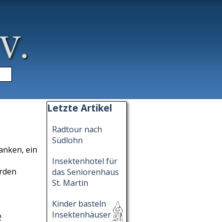
▼
Block überspringen Letzte Artikel
Letzte Artikel
Radtour nach
Südlohn
anken, ein
Insektenhotel für
urden
das Seniorenhaus
St. Martin
Kinder basteln
Insektenhäuser
2