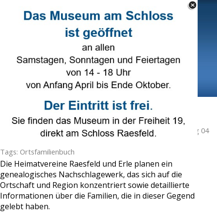
Direkt zum Seiteninhalt
Select Language
▼
Menü überspringen
Ortsfamilienbuch
Veröffentlicht von
Karl-Heinz Tünte
in
Genealogie
· Samstag 04
Mär 2023 ·
3 Minuten
Tags:
Ortsfamilienbuch
Die Heimatvereine Raesfeld und Erle planen ein
genealogisches Nachschlagewerk, das sich auf die
Ortschaft und Region konzentriert sowie detaillierte
Informationen über die Familien, die in dieser Gegend
gelebt haben.