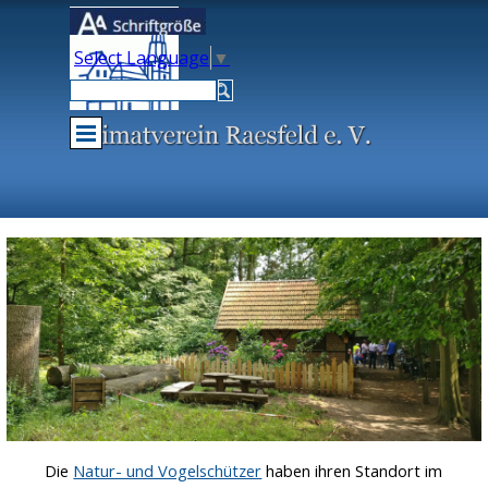
Direkt zum Seiteninhalt
Select Language
▼
Menü überspringen
Die
Natur- und Vogelschützer
haben ihren Standort im