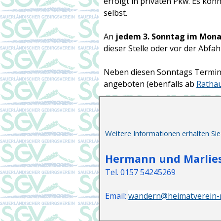
erfolgt in privaten Pkw. Es kö
selbst.
An
jedem 3. Sonntag im Mon
dieser Stelle oder vor der Abfa
Neben diesen Sonntags Termin
angeboten (ebenfalls ab
Ratha
Weit
ere Informationen erhalten Sie
Hermann und Marlie
Tel. 0157 54245269
Email:
wandern@heimatverein-r