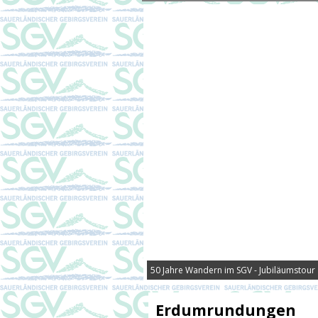
50 Jahre Wandern im SGV - Jubiläumstour
Erdumrundungen