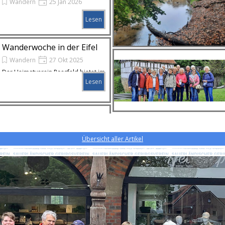
Wandern
25 Jan 2026
Die Wanderer hatten die erste
Lesen
Tageswanderung in diesem Jahr.
Wanderwoche in der Eifel
Wandern
27 Okt 2025
Der Heimatverein Raesfeld bietet im
Herbst 2026 eine Wanderwoche an.
Lesen
Übersicht aller Artikel