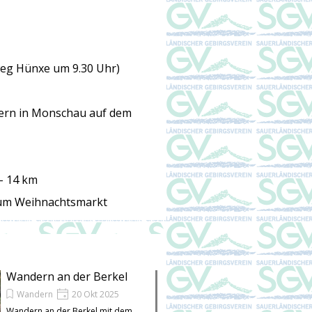
weg Hünxe
um 9.30 Uhr)
rn in Monschau auf dem
 -
14 km
zum
Weihnachtsmarkt
Wandern an der Berkel
Wandern
20 Okt 2025
Wandern an der Berkel mit dem