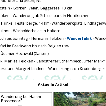
-
Montferland (Elten) NL
pstein -
Borken, Velen, Baggersee, 13 km
löken -
Wanderung ab Schlosspark in
Nordkirchen
-
Hünxe, Testerberge, 14 km
(Wanderparkplatz: Lindhagen
ullhot -
Wacholderheide in Haltern
och bis Sonntag -
Hermann Telöken -
Wanderfahrt
-
Wande
pfad im
Brackvenn bis nach Belgien usw.
-
Üdemer Hochwald (Xanten)
ck,
Marlies Telöken -
Landstreifer Schermbeck „Üfter Mark“
orst und Margret Lindner -
Wanderung nach Krudenburg 
Aktuelle Artikel
Wanderung bei Hamm-
Bossendorf