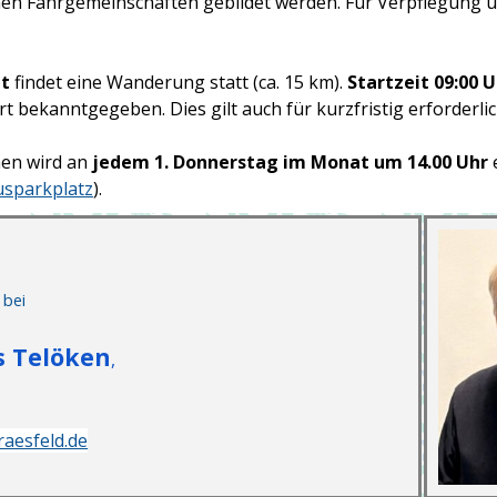
nnen Fahrgemeinschaften gebildet werden. Für Verpflegung 
at
findet eine Wanderung statt (ca. 15 km).
Startzeit 09:00 
hrt bekanntgegeben. Dies gilt auch für kurzfristig erforderl
en wird an
jedem 1. Donnerstag im Monat um 14.00 Uhr
usparkplatz
).
 bei
s Telöken
,
aesfeld.de