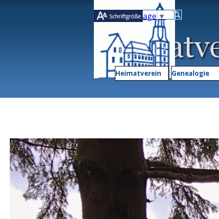
Direkt zum Seiteninhalt
Select Language
▼
Heimatverein
▼
Genealogie