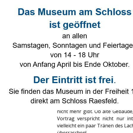
Direkt zum Seiteninhalt
Select Language
▼
Heimatverein
▼
Genealogie
Neues aus Alt-Raesfeld
Veröffentlicht von
Karl-Heinz Tünte
Tags:
Alt
,
Raesfeld
Am 28. und 30. Oktober 2025 ist e
wird der beliebte Bildervortrag 
Karl-Heinz Tünte mit auf eine nos
nicht mehr gibt. Ob alte Gebäude
Vortrag verspricht nicht nur i
vielleicht ein paar Tränen des La
überraschen!