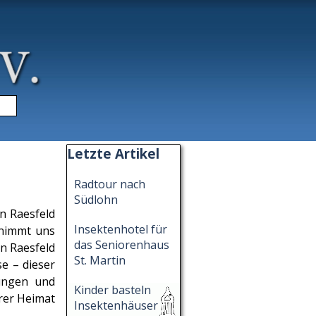
▼
Block überspringen Letzte Artikel
Letzte Artikel
Radtour nach
Südlohn
in Raesfeld
Insektenhotel für
 nimmt uns
das Seniorenhaus
in Raesfeld
St. Martin
e – dieser
rungen und
Kinder basteln
erer Heimat
Insektenhäuser