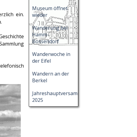
Museum öffnet
rzlich ein.
wieder
.
Wanderung bei
Hamm-
Geschichte
Bossendorf
r Sammlung
Wanderwoche in
der Eifel
lefonisch
Wandern an der
Berkel
Jahreshauptversammlung
2025