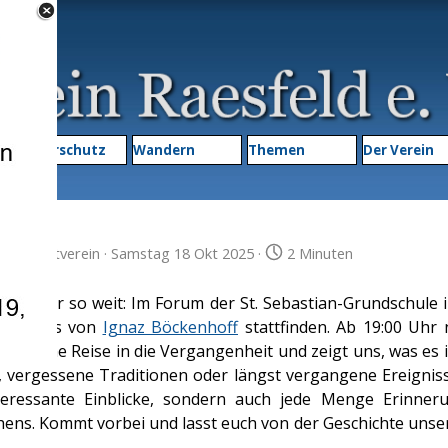
Menü überspringen
▼
Naturschutz
Wandern
Themen
▼
Der Verein
in
Heimatverein
· Samstag 18 Okt 2025 ·
2 Minuten
s wieder so weit: Im Forum der St. Sebastian-Grundschule 
mit Fotos von
Ignaz Böckenhoff
stattfinden. Ab 19:00 Uhr
talgische Reise in die Vergangenheit und zeigt uns, was es 
, vergessene Traditionen oder längst vergangene Ereigniss
nteressante Einblicke, sondern auch jede Menge Erinne
chens. Kommt vorbei und lasst euch von der Geschichte uns