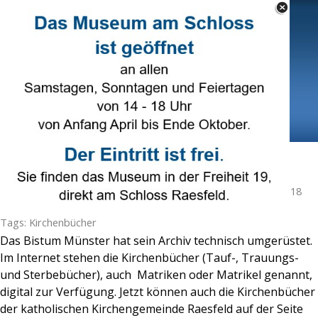
Direkt zum Seiteninhalt
Select Language
▼
Menü überspringen
Kirchenbücher online einsehbar
Veröffentlicht von
Karl-Heinz Tünte
in
Genealogie
· Montag 18
Jun 2018 ·
2 Minuten
Tags:
Kirchenbücher
Das Bistum Münster hat sein Archiv technisch umgerüstet.
Im Internet stehen die Kirchenbücher (Tauf-, Trauungs-
und Sterbebücher), auch Matriken oder Matrikel genannt,
digital zur Verfügung. Jetzt können auch die Kirchenbücher
der katholischen Kirchengemeinde Raesfeld auf der Seite