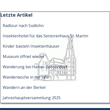
Block überspringen Letzte Artikel
Letzte Artikel
Radtour nach Südlohn
Insektenhotel für das Seniorenhaus St. Martin
Kinder basteln Insektenhäuser
Museum öffnet wieder
Wanderung bei Hamm-Bossendorf
Wanderwoche in der Eifel
Wandern an der Berkel
Jahreshauptversammlung 2025