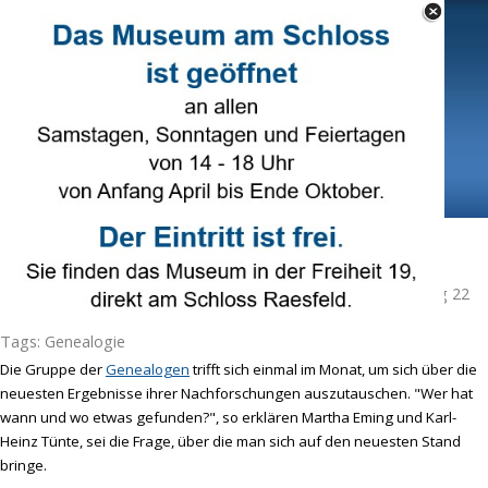
Direkt zum Seiteninhalt
Select Language
▼
Menü überspringen
Familienforscher stellen sich vor
Veröffentlicht von
Karl-Heinz Tünte
in
Genealogie
· Samstag 22
Okt 2016 ·
1 Minuten
Tags:
Genealogie
Die Gruppe der
Genealogen
trifft sich einmal im Monat, um sich über die
neuesten Ergebnisse ihrer Nachforschungen auszutauschen. "Wer hat
wann und wo etwas gefunden?", so erklären Martha Eming und Karl-
Heinz Tünte, sei die Frage, über die man sich auf den neuesten Stand
bringe.