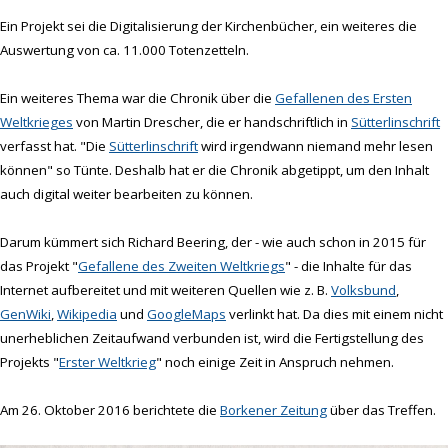
Ein Projekt sei die Digitalisierung der Kirchenbücher, ein weiteres die
Auswertung von ca. 11.000 Totenzetteln.
Ein weiteres Thema war die Chronik über die
Gefallenen des Ersten
Weltkrieges
von Martin Drescher, die er handschriftlich in
Sütterlinschrift
verfasst hat. "Die
Sütterlinschrift
wird irgendwann niemand mehr lesen
können" so Tünte. Deshalb hat er die Chronik abgetippt, um den Inhalt
auch digital weiter bearbeiten zu können.
Darum kümmert sich Richard Beering, der - wie auch schon in 2015 für
das Projekt "
Gefallene des Zweiten Weltkriegs
" - die Inhalte für das
Internet aufbereitet und mit weiteren Quellen wie z. B.
Volksbund
,
GenWiki
,
Wikipedia
und
GoogleMaps
verlinkt hat. Da dies mit einem nicht
unerheblichen Zeitaufwand verbunden ist, wird die Fertigstellung des
Projekts "
Erster Weltkrieg
" noch einige Zeit in Anspruch nehmen.
Am 26. Oktober 2016 berichtete die
Borkener Zeitung
über das Treffen.