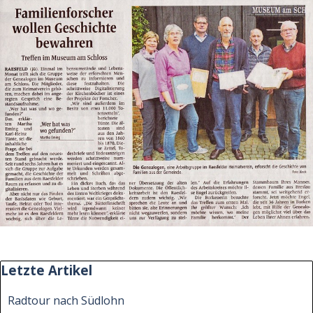
Block überspringen Letzte Artikel
Letzte Artikel
Radtour nach Südlohn