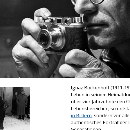
Ignaz Böckenhoff (1911-19
Leben in seinem Heimatdor
über vier Jahrzehnte den O
Lebensbereichen; so entst
in Bildern
, sondern vor all
authentisches Porträt der
Generationen.