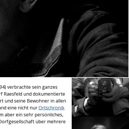
94) verbrachte sein ganzes
f Raesfeld und dokumentierte
rt und seine Bewohner in allen
and eine nicht nur
Ortschronik
em aber ein sehr persönliches,
 Dorfgesellschaft über mehrere