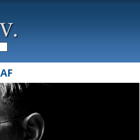
▼
RAF