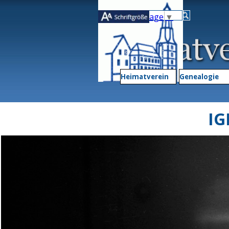
Direkt zum Seiteninhalt
Select Language
▼
Heimatverein
▼
Genealogie
IG