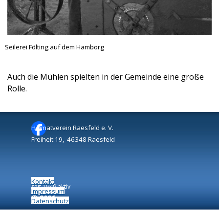
Seilerei Fölting auf dem Hamborg
Auch die Mühlen spielten in der Gemeinde eine große
Rolle.
Heimatverein Raesfeld e. V.
Freiheit 19, 46348 Raesfeld
Kontakt
seit 1949 aktiv
Impressum
©
2026
Datenschutz
Zurück zum Seiteninhalt