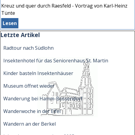
Kreuz und quer durch Raesfeld - Vortrag von Karl-Heinz
Tünte
Lesen
Block überspringen Letzte Artikel
Letzte Artikel
Radtour nach Südlohn
Insektenhotel für das Seniorenhaus St. Martin
Kinder basteln Insektenhäuser
Museum öffnet wieder
Wanderung bei Hamm-Bossendorf
Wanderwoche in der Eifel
Wandern an der Berkel