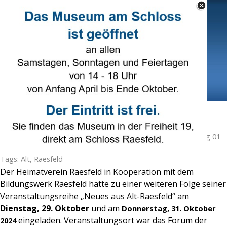
Direkt zum Seiteninhalt
Select Language
▼
Menü überspringen
Neues aus Alt-Raesfeld
Veröffentlicht von
Karl-Heinz Tünte
in
Heimatverein
· Freitag 01
Nov 2024 ·
1 Minuten
Tags:
Alt
,
Raesfeld
Der Heimatverein Raesfeld in Kooperation mit dem
Bildungswerk Raesfeld hatte zu einer weiteren Folge seiner
Veranstaltungsreihe „Neues aus Alt-Raesfeld“ am
Dienstag, 29. Oktober
und am
Donnerstag, 31. Oktober
eingeladen. Veranstaltungsort war das Forum der
2024