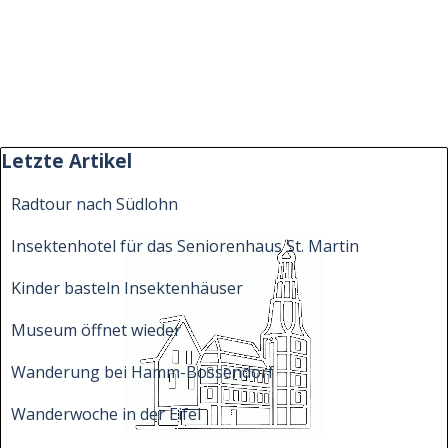
Block überspringen Letzte Artikel
Letzte Artikel
Radtour nach Südlohn
Insektenhotel für das Seniorenhaus St. Martin
Kinder basteln Insektenhäuser
Museum öffnet wieder
Wanderung bei Hamm-Bossendorf
Wanderwoche in der Eifel