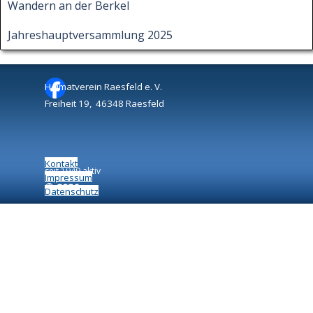
Wandern an der Berkel
Jahreshauptversammlung 2025
Heimatverein Raesfeld e. V.
Freiheit 19, 46348 Raesfeld
Kontakt
seit 1949 aktiv
Impressum
©
2026
Datenschutz
Zurück zum Seiteninhalt