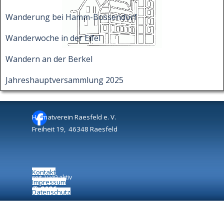
Wanderung bei Hamm-Bossendorf
Wanderwoche in der Eifel
Wandern an der Berkel
Jahreshauptversammlung 2025
Heimatverein Raesfeld e. V.
Freiheit 19, 46348 Raesfeld
Kontakt
seit 1949 aktiv
Impressum
©
2026
Datenschutz
Zurück zum Seiteninhalt