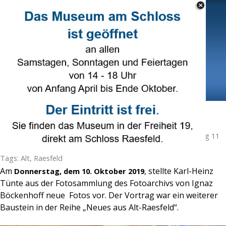
Direkt zum Seiteninhalt
Select Language
▼
Menü überspringen
Neues aus Alt-Raesfeld am 10. Oktober
Veröffentlicht von
Karl-Heinz Tünte
in
Heimatverein
· Freitag 11
Okt 2019 ·
1 Minuten
Tags:
Alt
,
Raesfeld
Am
, stellte Karl-Heinz
Donnerstag, dem 10. Oktober 2019
Tünte aus der Fotosammlung des Fotoarchivs von Ignaz
Böckenhoff neue Fotos vor. Der Vortrag war ein weiterer
Baustein in der Reihe „Neues aus Alt-Raesfeld“.