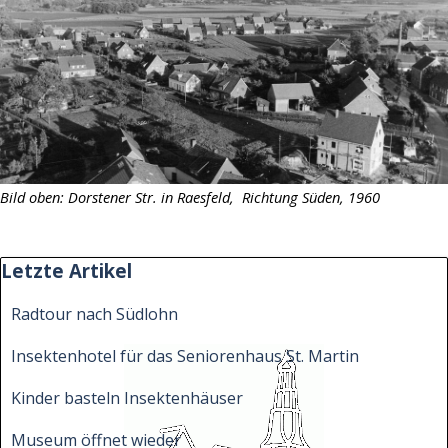
Bild oben: Dorstener Str. in Raesfeld, Richtung Süden, 1960
Block überspringen Letzte Artikel
Letzte Artikel
Radtour nach Südlohn
Insektenhotel für das Seniorenhaus St. Martin
Kinder basteln Insektenhäuser
Museum öffnet wieder