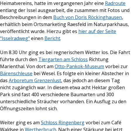
Heimatvereins, hatte im vergangenen Jahr eine
Radroute
entlang der Issel ausgearbeit, die zusammen mit Fotos und
Beschreibungen in dem
Buch von Doris Röckinghausen
,
erhältlich beim Ortsmarketing Raesfeld im Naturparkhaus,
veröffentlicht wurde. Hierzu gibt es
hier auf der Seite
"Isselradweg"
einen
Bericht
.
Um 8.30 Uhr ging es bei regnerischem Wetter los. Die Fahrt
führte durch den
Tiergarten am Schloss
Richtung
Marienthal. Von dort am
Otto-Pankok-Museum
vorbei zur
Bärenschleuse
bei Wesel. Es folgte ein kleiner Abstecher in
das
Arboretum Grenzenlust
, das jedoch an diesem Tag
nicht zugänglich war. In diesem etwa acht Hektar großen
Park sind fast 400 verschiedene Baumarten und 300
unterschiedliche Sträucher vorhanden. Ein Ausflug zu den
Öffnungszeiten lohnt sich.
Weiter ging es am
Schloss Ringenberg
vorbei zum Café
Waldsee in
Wertherbruch
. Nach einer Stärkung bei jetzt