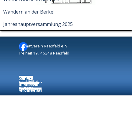
Wandern an der Berkel
Jahreshauptversammlung 2025
Heimatverein Raesfeld e. V.
Freiheit 19, 46348 Raesfeld
Kontakt
seit 1949 aktiv
Impressum
©
2026
Datenschutz
Zurück zum Seiteninhalt