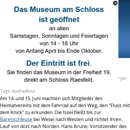
Direkt zum Seiteninhalt
Select Language
▼
Menü überspringen
Isselradtour
Veröffentlicht von
Ruth Beering
in
Heimatverein
· Montag 17 Jun
2019 ·
3 Minuten
Tags:
Isselradtour
Am 14. und 15. Juni machten sich Mitglieder des
Heimatvereins mit dem Fahrrad auf den Weg, den "Fluss mit
dem Knick"
zu erkunden. Die Issel fließt bis zur
Bärenschleuse
bei Wesel nach Westen und richtet ihren
Lauf von dort nach Norden. Hans Brune, Vorsitzender des