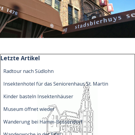
Block überspringen Letzte Artikel
Letzte Artikel
Radtour nach Südlohn
Insektenhotel für das Seniorenhaus St. Martin
Kinder basteln Insektenhäuser
Museum öffnet wieder
Wanderung bei Hamm-Bossendorf
Wanderwoche in der Eifel