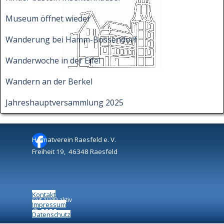
Museum öffnet wieder
Wanderung bei Hamm-Bossendorf
Wanderwoche in der Eifel
Wandern an der Berkel
Jahreshauptversammlung 2025
Heimatverein Raesfeld e. V.
Freiheit 19, 46348 Raesfeld
Kontakt
seit 1949 aktiv
Impressum
©
2026
Datenschutz