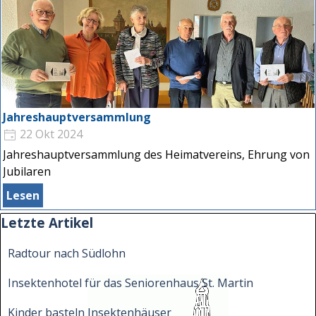
Jahreshauptversammlung
22 Okt 2024
Jahreshauptversammlung des Heimatvereins, Ehrung von
Jubilaren
Lesen
Block überspringen Letzte Artikel
Letzte Artikel
Radtour nach Südlohn
Insektenhotel für das Seniorenhaus St. Martin
Kinder basteln Insektenhäuser