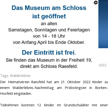
Direkt zum Seiteninhalt
Select Language
▼
Menü überspringen
Walderlebnis-Nachmittag am Pröbstingsee
Veröffentlicht von
R. Beering
in
Naturschutz
· Freitag 21 Okt 2022 ·
1 Minuten
Tags:
Walderlebnis
Der Heimatverein Raesfeld hat am 21. Oktober 2022 Kinder zu
einem Walderlebnis-Nachmittag am Pröbstingsee in Borken-
Hoxfeld eingeladen.
Teilnehmen konnten 12 Kinder im Grundschulalter mit einer