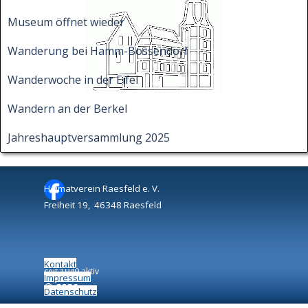
Museum öffnet wieder
Wanderung bei Hamm-Bossendorf
Wanderwoche in der Eifel
Wandern an der Berkel
Jahreshauptversammlung 2025
Heimatverein Raesfeld e. V.
Freiheit 19, 46348 Raesfeld
Kontakt
seit 1949 aktiv
Impressum
©
2026
Datenschutz