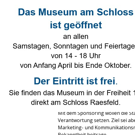
Direkt zum Seiteninhalt
Select Language
▼
Heimatverein
▼
Genealogie
Spende der Stadtwerke Bor
Veröffentlicht von
Karl-Heinz Tünte
Tags:
Ignaz
,
Böckenhoff
Die Stadtwerke Borken unterstütze
von
Ignaz Böckenhoff
mit 600 €.
Mit dem Sponsoring wollen die Sta
Verantwortung setzen. Ziel sei ab
Marketing- und Kommunikationsnu
Bekanntheit beitrage.