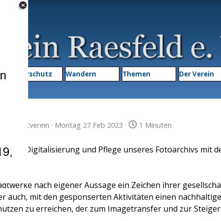
Menü überspringen
▼
Naturschutz
Wandern
Themen
▼
Der Verein
ken
in
Heimatverein
· Montag 27 Feb 2023 ·
1 Minuten
n die Digitalisierung und Pflege unseres Fotoarchivs mit d
dtwerke nach eigener Aussage ein Zeichen ihrer gesellscha
er auch, mit den gesponserten Aktivitäten einen nachhaltig
tzen zu erreichen, der zum Imagetransfer und zur Steige