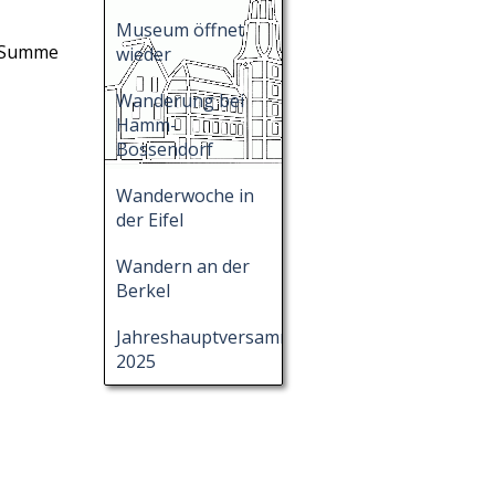
Museum öffnet
e Summe
wieder
Wanderung bei
Hamm-
Bossendorf
Wanderwoche in
der Eifel
Wandern an der
Berkel
Jahreshauptversammlung
2025