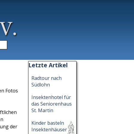
▼
Block überspringen Letzte Artikel
Letzte Artikel
Radtour nach
Südlohn
en Fotos
Insektenhotel für
das Seniorenhaus
St. Martin
ftlichen
en
Kinder basteln
rung der
Insektenhäuser