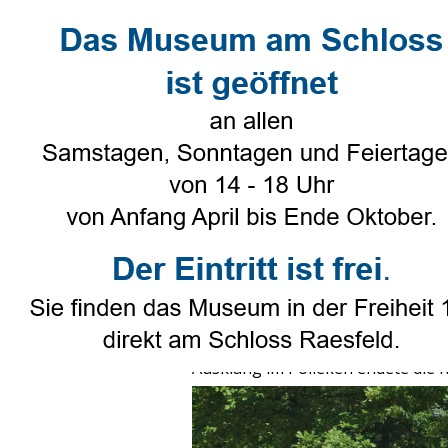
Direkt zum Seiteninhalt
Select Language
▼
Heimatverein
▼
Genealogie
Radtour nach Velen
Veröffentlicht von
Ruth Beering
in
He
Tags:
Radtour
Der Heimatverein Raesfeld unterna
Uhr auf dem Parkplatz hinter dem 
Einkehr in Velen. Thomas und Klä
Ausklang im Pölleken endete die 