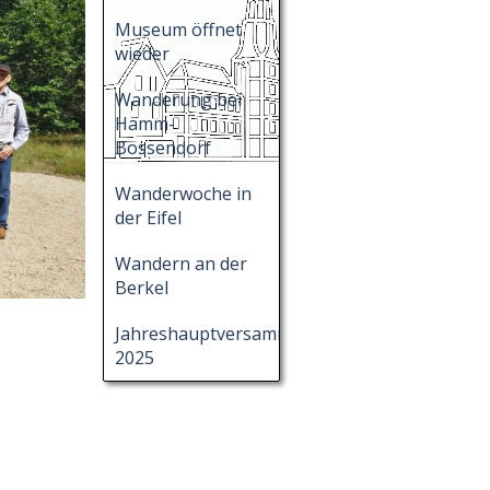
Museum öffnet
wieder
Wanderung bei
Hamm-
Bossendorf
Wanderwoche in
der Eifel
Wandern an der
Berkel
Jahreshauptversammlung
2025