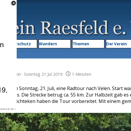
Menü überspringen
▼
Naturschutz
Wandern
Themen
▼
Der Verein
imatverein
· Sonntag 21 Jul 2019 ·
1 Minuten
hm am Sonntag, 21. Juli, eine Radtour nach Velen. Start wa
Rathaus. Die Strecke betrug ca. 55 km. Zur Halbzeit gab es 
rchen Löchteken haben die Tour vorbereitet. Mit einem gem
Radtour.