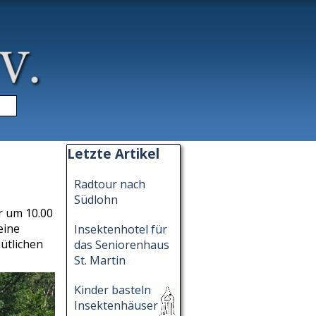
▼
Block überspringen Letzte Artikel
Letzte Artikel
Radtour nach
Südlohn
r um 10.00
eine
Insektenhotel für
ütlichen
das Seniorenhaus
St. Martin
Kinder basteln
Insektenhäuser