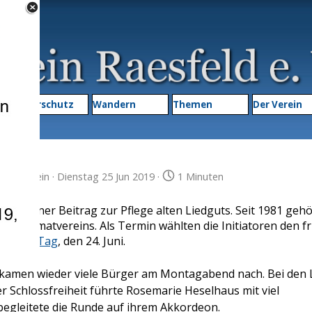
Menü überspringen
▼
Naturschutz
Wandern
Themen
▼
Der Verein
imatverein
· Dienstag 25 Jun 2019 ·
1 Minuten
 ein kleiner Beitrag zur Pflege alten Liedguts. Seit 1981 gehö
 Heimatvereins. Als Termin wählten die Initiatoren den fr
ohanni-Tag
, den 24. Juni.
 kamen wieder viele Bürger am Montagabend nach. Bei den 
r Schlossfreiheit führte Rosemarie Heselhaus mit viel
egleitete die Runde auf ihrem Akkordeon.