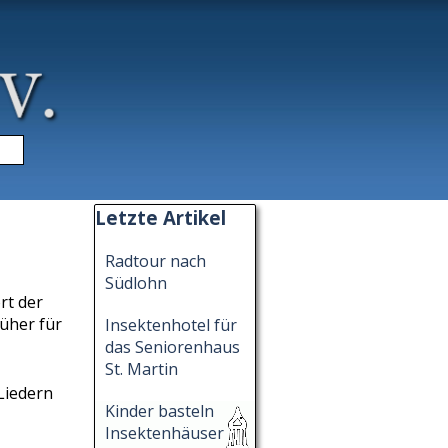
▼
Block überspringen Letzte Artikel
Letzte Artikel
Radtour nach
Südlohn
rt der
üher für
Insektenhotel für
das Seniorenhaus
St. Martin
Liedern
Kinder basteln
Insektenhäuser