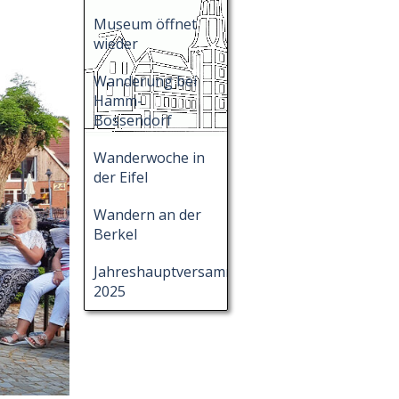
Museum öffnet
wieder
Wanderung bei
Hamm-
Bossendorf
Wanderwoche in
der Eifel
Wandern an der
Berkel
Jahreshauptversammlung
2025