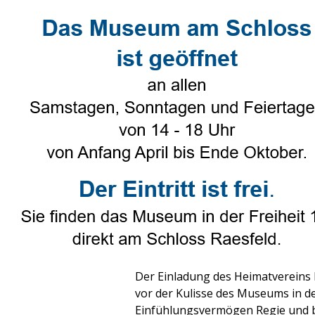
Direkt zum Seiteninhalt
Select Language
▼
Heimatverein
▼
Genealogie
Johannisingen
Veröffentlicht von
Ruth Beering
in
He
Tags:
Johannisingen
Der traditionelle Mitsingabend ist
Singabend zum Jahresprogramm des
die Nachbarschaft bedeutenden
J
Der Einladung des Heimatvereins
vor der Kulisse des Museums in de
Einfühlungsvermögen Regie und b