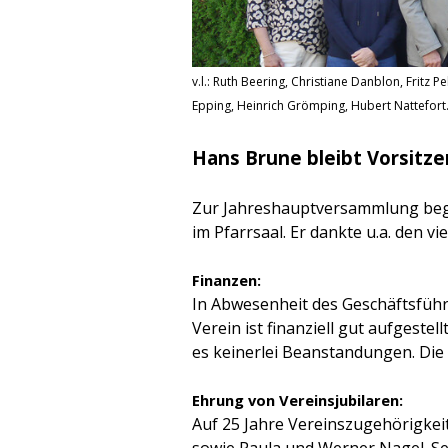
v.l.: Ruth Beering, Christiane Danblon, Frit
Epping, Heinrich Grömping, Hubert Nattefort.
Hans Brune bleibt Vorsitz
Zur Jahreshauptversammlung begr
im Pfarrsaal. Er dankte u.a. den vi
Finanzen:
In Abwesenheit des Geschäftsführ
Verein ist finanziell gut aufgest
es keinerlei Beanstandungen. Die
Ehrung von Vereinsjubilaren:
Auf 25 Jahre Vereinszugehörigkeit
sowie Paula und Werner Nagel. Sei