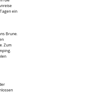
Anreise
 Tagen ein
ans Brune.
uen
te. Zum
mping.
hlen
der
hlossen