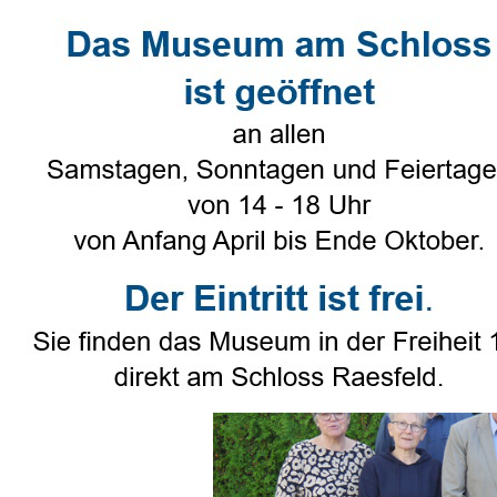
Direkt zum Seiteninhalt
Select Language
▼
Heimatverein
▼
Genealogie
Jahreshauptversammlung 2
Veröffentlicht von
Ruth Beering
in
He
Tags:
JHV