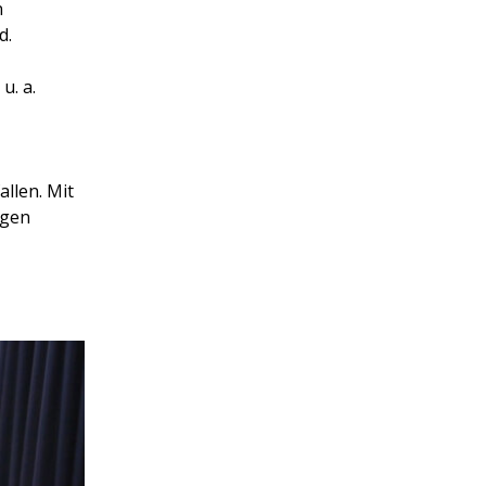
n
d.
u. a.
llen. Mit
ngen