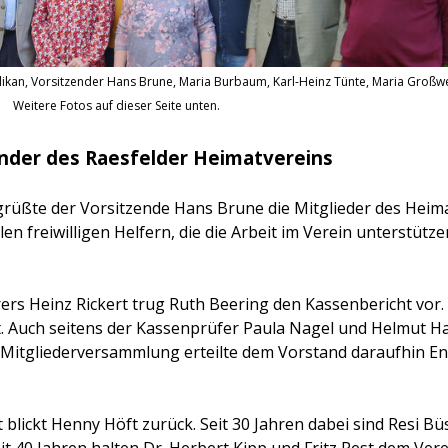
z Pelikan, Vorsitzender Hans Brune, Maria Burbaum, Karl-Heinz Tünte, Maria Groß
 Weitere Fotos auf dieser Seite unten.
ender des Raesfelder Heimatvereins
üßte der Vorsitzende Hans Brune die Mitglieder des Heim
elen freiwilligen Helfern, die die Arbeit im Verein unterstütze
ers Heinz Rickert trug Ruth Beering den Kassenbericht vor.
ellt. Auch seitens der Kassenprüfer Paula Nagel und Helmut H
 Mitgliederversammlung erteilte dem Vorstand daraufhin En
 blickt Henny Höft zurück. Seit 30 Jahren dabei sind Resi B
t 40 Jahren halten Dr. Herbert Kipp und Fritz Rest dem Vere