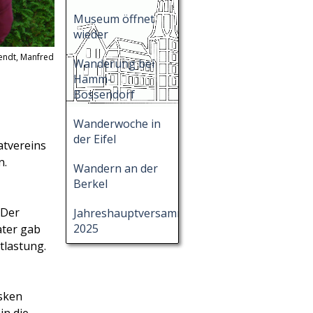
Museum öffnet
wieder
wendt, Manfred
Wanderung bei
Hamm-
Bossendorf
Wanderwoche in
der Eifel
atvereins
n.
Wandern an der
Berkel
 Der
Jahreshauptversammlung
2025
ater gab
tlastung.
üsken
in die