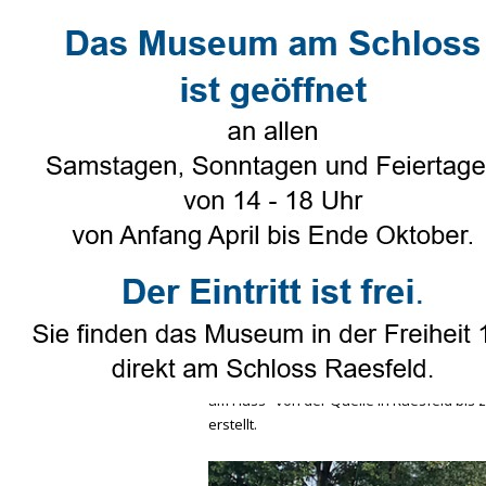
Direkt zum Seiteninhalt
Select Language
▼
Heimatverein
▼
Genealogie
Isselradtour
Veröffentlicht von
Hans Brune
in
Heim
Tags:
Isselradtour
Doris Röckinghausen hat ein
Buch
geschrieben und mit beeindrucke
Brune
, Vorsitzender des Heimatvereins 
am Fluss" von der Quelle in Raesfeld bi
erstellt.