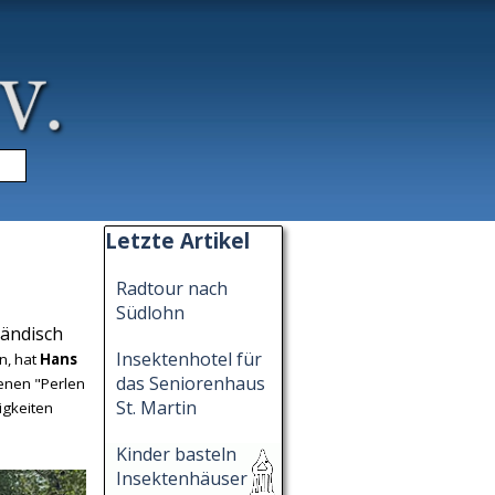
▼
Block überspringen Letzte Artikel
Letzte Artikel
Radtour nach
Südlohn
ländisch
Insektenhotel für
n, hat
Hans
das Seniorenhaus
enen "Perlen
St. Martin
igkeiten
Kinder basteln
Insektenhäuser