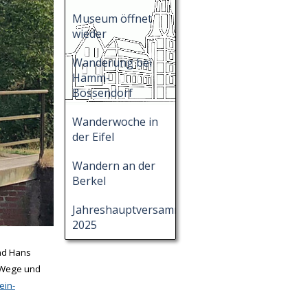
Museum öffnet
wieder
Wanderung bei
Hamm-
Bossendorf
Wanderwoche in
der Eifel
Wandern an der
Berkel
Jahreshauptversammlung
2025
nd Hans
m Wege und
ein-