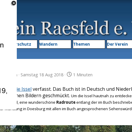
Menü überspringen
▼
Naturschutz
Wandern
Themen
▼
Der Verein
atverein
· Samstag 18 Aug 2018 ·
1 Minuten
 über die Issel
verfasst. Das Buch ist in Deutsch und Nieder
nd schönen Bildern geschmückt.
Um die Issel hautnah zu entdecke
in Raesfeld, eine wunderschöne
Radroute
entlang der im Buch beschrieb
s zur Mündung in Doesburg mit allen im Buch angesprochenen Sehenswürd