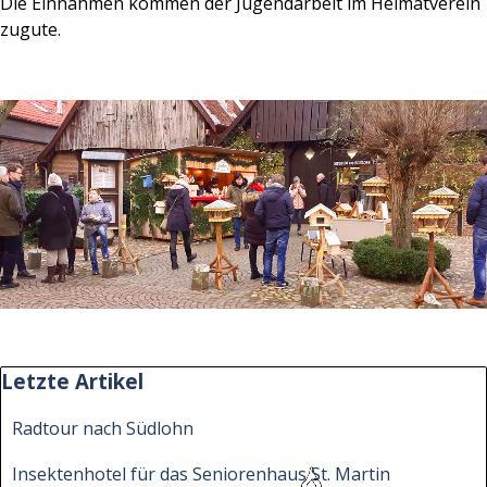
Die Einnahmen kommen der Jugendarbeit im Heimatverein
zugute.
Block überspringen Letzte Artikel
Letzte Artikel
Radtour nach Südlohn
Insektenhotel für das Seniorenhaus St. Martin