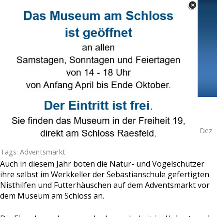
Direkt zum Seiteninhalt
Select Language
▼
Menü überspringen
Adventsmarkt
Veröffentlicht von
Josef Büsken
in
Naturschutz
· Sonntag 08 Dez
2019 ·
1 Minuten
Tags:
Adventsmarkt
Auch in diesem Jahr boten die Natur- und Vogelschützer
ihre selbst im Werkkeller der Sebastianschule gefertigten
Nisthilfen und Futterhäuschen auf dem Adventsmarkt vor
dem Museum am Schloss an.