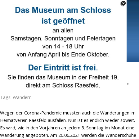
Direkt zum Seiteninhalt
Select Language
▼
Menü überspringen
Wanderer wieder aktiv
Veröffentlicht von
Ruth Beering
in
Wandern
· Mittwoch 02 Jun
2021 ·
1 Minuten
Tags:
Wandern
Wegen der Corona-Pandemie mussten auch die Wanderungen im
Heimatverein Raesfeld ausfallen. Nun ist es endlich wieder soweit.
Es wird, wie in den Vorjahren an jedem 3. Sonntag im Monat eine
Wanderung angeboten. Am 20.06.2021 werden die Wanderschuhe