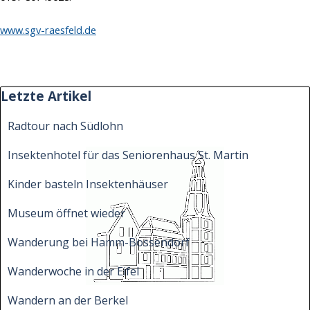
www.sgv-raesfeld.de
Block überspringen Letzte Artikel
Letzte Artikel
Radtour nach Südlohn
Insektenhotel für das Seniorenhaus St. Martin
Kinder basteln Insektenhäuser
Museum öffnet wieder
Wanderung bei Hamm-Bossendorf
Wanderwoche in der Eifel
Wandern an der Berkel