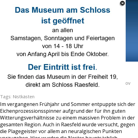
Direkt zum Seiteninhalt
Select Language
▼
Menü überspringen
Nistkästen gegen Eichenprozessionsspinner
Veröffentlicht von
Hans Brune
in
Naturschutz
· Montag 11 Nov
2019 ·
3 Minuten
Tags:
Nistkästen
Im vergangenen Frühjahr und Sommer entpuppte sich der
Eichenprozessionsspinner aufgrund der für ihn guten
Witterungsverhältnisse zu einem massiven Problem in der
gesamten Region. Auch in Raesfeld wurde versucht, gegen
die Plagegeister vor allem an neuralgischen Punkten